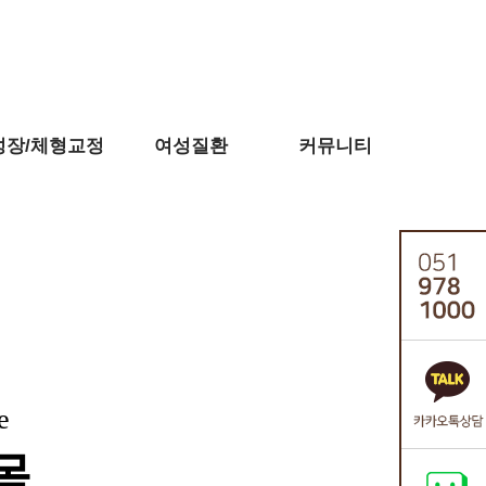
성장/체형교정
여성질환
커뮤니티
e
목